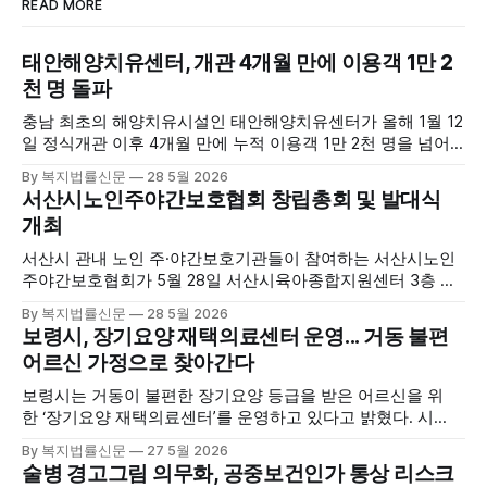
READ MORE
태안해양치유센터, 개관 4개월 만에 이용객 1만 2
천 명 돌파
충남 최초의 해양치유시설인 태안해양치유센터가 올해 1월 12
일 정식개관 이후 4개월 만에 누적 이용객 1만 2천 명을 넘어
섰다. 군에 따르면, 태안해양치유센터는 태안만의 독보적인 해
By 복지법률신문
28 5월 2026
양자원을 활용한 맞춤형 프로그램과 차별화된 웰니스 콘텐츠
서산시노인주야간보호협회 창립총회 및 발대식
를 선보이며 관광객과 군민의 발길을 끌고 있다. 센터는 염지
개최
하수, 피트 등 태안의 청정 해양자원을 활용해 몸과 마음의 회
복을 돕는 다양한 프로그램을 운영하고
서산시 관내 노인 주·야간보호기관들이 참여하는 서산시노인
주야간보호협회가 5월 28일 서산시육아종합지원센터 3층 공
연장에서 창립총회 및 발대식을 개최하고 공식 출범했다. 이날
By 복지법률신문
28 5월 2026
행사에는 서산시 관내 주·야간보호기관 관계자와 종사자, 유관
보령시, 장기요양 재택의료센터 운영... 거동 불편
기관 내빈 등 약 100여명이 참석했으며, 서산시청 관계자, 서
어르신 가정으로 찾아간다
산시노인복지시설협회, 서산시재가복지협회, 서산시사회복지
사협회 등 지역 노인복지 관련 기관 관계자들이 함께해 협회
보령시는 거동이 불편한 장기요양 등급을 받은 어르신을 위
출범을 축하했다. 서산시노인주야간보호협회는 서산시 소재
한 ‘장기요양 재택의료센터’를 운영하고 있다고 밝혔다. 시
는 지난 3월 대천중앙병원, 천진한의원과 운영협약을 체결하
By 복지법률신문
27 5월 2026
고 본격적인 서비스 제공에 나서고 있다. 재택의료센터
술병 경고그림 의무화, 공중보건인가 통상 리스크
는 (한)의사가 거동 불편으로 의료기관 이용이 어렵다고 판단