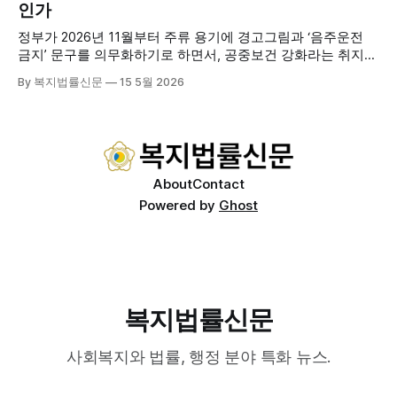
인가
한 장기요양 등급자를 대상으로, (한)의사·간호사·사회복지사
로 구성된 다학제 팀이 직접 가정을 방문해 건강관리서비스
정부가 2026년 11월부터 주류 용기에 경고그림과 ‘음주운전
를 제공하는
금지’ 문구를 의무화하기로 하면서, 공중보건 강화라는 취지와
별개로 산업·통상 측면의 파장이 주목되고 있다. 특히 이번 제
By 복지법률신문
15 5월 2026
도는 국제 통상 규범, 영세업체 부담, 소비자 선택권 등 다양한
쟁점을 동시에 내포하고 있어 균형 잡힌 접근이 필요하다는 지
적이 나온다. 우선, 국제 통상 마찰 가능성이 주요 변수로
About
Contact
Powered by
Ghost
복지법률신문
사회복지와 법률, 행정 분야 특화 뉴스.