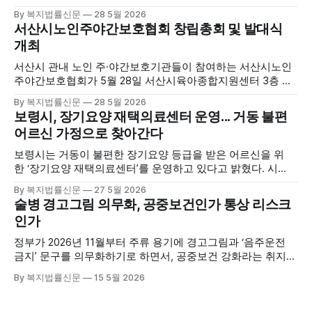
섰다. 군에 따르면, 태안해양치유센터는 태안만의 독보적인 해
By 복지법률신문
28 5월 2026
양자원을 활용한 맞춤형 프로그램과 차별화된 웰니스 콘텐츠
서산시노인주야간보호협회 창립총회 및 발대식
를 선보이며 관광객과 군민의 발길을 끌고 있다. 센터는 염지
개최
하수, 피트 등 태안의 청정 해양자원을 활용해 몸과 마음의 회
복을 돕는 다양한 프로그램을 운영하고
서산시 관내 노인 주·야간보호기관들이 참여하는 서산시노인
주야간보호협회가 5월 28일 서산시육아종합지원센터 3층 공
연장에서 창립총회 및 발대식을 개최하고 공식 출범했다. 이날
By 복지법률신문
28 5월 2026
행사에는 서산시 관내 주·야간보호기관 관계자와 종사자, 유관
보령시, 장기요양 재택의료센터 운영... 거동 불편
기관 내빈 등 약 100여명이 참석했으며, 서산시청 관계자, 서
어르신 가정으로 찾아간다
산시노인복지시설협회, 서산시재가복지협회, 서산시사회복지
사협회 등 지역 노인복지 관련 기관 관계자들이 함께해 협회
보령시는 거동이 불편한 장기요양 등급을 받은 어르신을 위
출범을 축하했다. 서산시노인주야간보호협회는 서산시 소재
한 ‘장기요양 재택의료센터’를 운영하고 있다고 밝혔다. 시
는 지난 3월 대천중앙병원, 천진한의원과 운영협약을 체결하
By 복지법률신문
27 5월 2026
고 본격적인 서비스 제공에 나서고 있다. 재택의료센터
술병 경고그림 의무화, 공중보건인가 통상 리스크
는 (한)의사가 거동 불편으로 의료기관 이용이 어렵다고 판단
인가
한 장기요양 등급자를 대상으로, (한)의사·간호사·사회복지사
로 구성된 다학제 팀이 직접 가정을 방문해 건강관리서비스
정부가 2026년 11월부터 주류 용기에 경고그림과 ‘음주운전
를 제공하는
금지’ 문구를 의무화하기로 하면서, 공중보건 강화라는 취지와
별개로 산업·통상 측면의 파장이 주목되고 있다. 특히 이번 제
By 복지법률신문
15 5월 2026
도는 국제 통상 규범, 영세업체 부담, 소비자 선택권 등 다양한
쟁점을 동시에 내포하고 있어 균형 잡힌 접근이 필요하다는 지