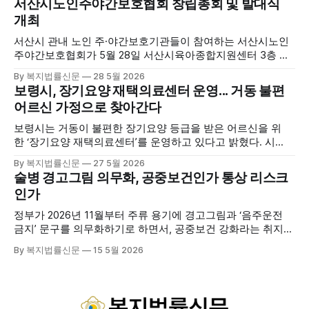
서산시노인주야간보호협회 창립총회 및 발대식
를 선보이며 관광객과 군민의 발길을 끌고 있다. 센터는 염지
개최
하수, 피트 등 태안의 청정 해양자원을 활용해 몸과 마음의 회
복을 돕는 다양한 프로그램을 운영하고
서산시 관내 노인 주·야간보호기관들이 참여하는 서산시노인
주야간보호협회가 5월 28일 서산시육아종합지원센터 3층 공
연장에서 창립총회 및 발대식을 개최하고 공식 출범했다. 이날
By 복지법률신문
28 5월 2026
행사에는 서산시 관내 주·야간보호기관 관계자와 종사자, 유관
보령시, 장기요양 재택의료센터 운영... 거동 불편
기관 내빈 등 약 100여명이 참석했으며, 서산시청 관계자, 서
어르신 가정으로 찾아간다
산시노인복지시설협회, 서산시재가복지협회, 서산시사회복지
사협회 등 지역 노인복지 관련 기관 관계자들이 함께해 협회
보령시는 거동이 불편한 장기요양 등급을 받은 어르신을 위
출범을 축하했다. 서산시노인주야간보호협회는 서산시 소재
한 ‘장기요양 재택의료센터’를 운영하고 있다고 밝혔다. 시
는 지난 3월 대천중앙병원, 천진한의원과 운영협약을 체결하
By 복지법률신문
27 5월 2026
고 본격적인 서비스 제공에 나서고 있다. 재택의료센터
술병 경고그림 의무화, 공중보건인가 통상 리스크
는 (한)의사가 거동 불편으로 의료기관 이용이 어렵다고 판단
인가
한 장기요양 등급자를 대상으로, (한)의사·간호사·사회복지사
로 구성된 다학제 팀이 직접 가정을 방문해 건강관리서비스
정부가 2026년 11월부터 주류 용기에 경고그림과 ‘음주운전
를 제공하는
금지’ 문구를 의무화하기로 하면서, 공중보건 강화라는 취지와
별개로 산업·통상 측면의 파장이 주목되고 있다. 특히 이번 제
By 복지법률신문
15 5월 2026
도는 국제 통상 규범, 영세업체 부담, 소비자 선택권 등 다양한
쟁점을 동시에 내포하고 있어 균형 잡힌 접근이 필요하다는 지
적이 나온다. 우선, 국제 통상 마찰 가능성이 주요 변수로